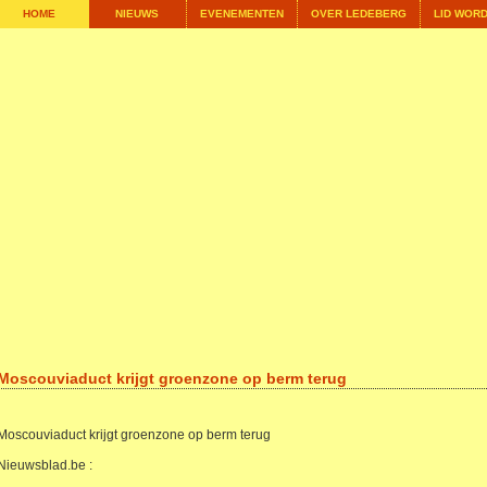
HOME
NIEUWS
EVENEMENTEN
OVER LEDEBERG
LID WOR
Moscouviaduct krijgt groenzone op berm terug
Moscouviaduct krijgt groenzone op berm terug
Nieuwsblad.be :