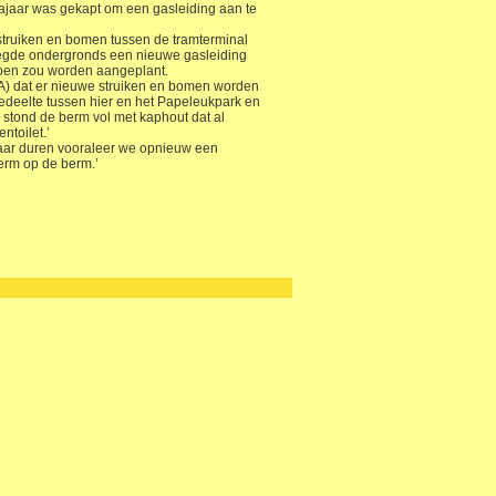
jaar was gekapt om een gasleiding aan te
e struiken en bomen tussen de tramterminal
 legde ondergronds een nieuwe gasleiding
groen zou worden aangeplant.
A) dat er nieuwe struiken en bomen worden
edeelte tussen hier en het Papeleukpark en
stond de berm vol met kaphout dat al
toilet.’
e jaar duren vooraleer we opnieuw een
erm op de berm.’