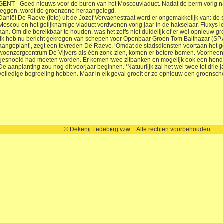
GENT - Goed nieuws voor de buren van het Moscouviaduct. Nadat de berm vorig na
leggen, wordt de groenzone heraangelegd.
Da­niël De Raeve (foto) uit de Jozef Vervaenestraat werd er on­ge­mak­ke­lijk van: d
Moscou en het gelijknamige viaduct verdwenen vorig jaar in de hakselaar. Fluxys
aan. Om die bereikbaar te houden, was het zelfs niet duidelijk of er wel opnieuw 
‘Ik heb nu bericht gekregen van schepen voor Openbaar Groen Tom Balthazar (SP.
aangeplant’, zegt een tevreden De Raeve. ‘Omdat de stadsdiensten voortaan het g
woonzorgcentrum De Vijvers als één zone zien, komen er betere bomen. Voorheen 
gesnoeid had moeten worden. Er komen twee zitbanken en mogelijk ook een honden
De aanplanting zou nog dit voorjaar beginnen. ‘Natuurlijk zal het wel twee tot dri
volledige begroeiing hebben. Maar in elk geval groeit er zo opnieuw een groensch
© Dekenij Ledeberg vzw Alle rechten voorbehouden