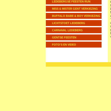
LEDEBERGSE FEESTEN RUN
MISS & MISTER GENT VERKIEZING
BUFFALO BABE & BOY VERKIEZING
LICHTSTOET LEDEBERG
CARNAVAL LEDEBERG
GENTSE FEESTEN
FOTO'S EN VIDEO