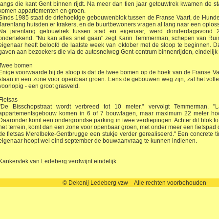
langs die kant Gent binnen rijdt. Na meer dan tien jaar getouwtrek kwamen de s
komen appartementen en groen.
Sinds 1985 staat de driehoekige gebouwenblok tussen de Franse Vaart, de Hund
Jarenlang huisden er krakers, en de buurtbewoners vragen al lang naar een oploss
Na jarenlang getouwtrek tussen stad en eigenaar, werd donderdagavond 2
ondertekend. "Nu kan alles snel gaan" zegt Karin Temmerman, schepen van Ruim
eigenaar heeft beloofd de laatste week van oktober met de sloop te beginnen. D
gaven aan bezoekers die via de autosnelweg Gent-centrum binnenrijden, eindelijk
Twee bomen
Enige voorwaarde bij de sloop is dat de twee bomen op de hoek van de Franse Vaa
staan in een zone voor openbaar groen. Eens de gebouwen weg zijn, zal het volled
voorlopig - een groot grasveld.
Fietsas
"De Bisschopstraat wordt verbreed tot 10 meter." vervolgt Temmerman.
appartementsgebouw komen in 6 of 7 bouwlagen, maar maximum 22 meter hoo
Daaronder komt een ondergrondse parking in twee verdiepingen. Achter dit blok to
het terrein, komt dan een zone voor openbaar groen, met onder meer een fietspad 
de fietsas Merelbeke-Gentbrugge een stukje verder gerealiseerd." Een concrete tim
eigenaar hoopt wel eind september de bouwaanvraag te kunnen indienen.
Kankervlek van Ledeberg verdwijnt eindelijk
© Dekenij Ledeberg vzw Alle rechten voorbehouden