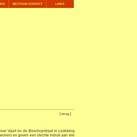
DEN
BESTUUR-CONTACT
LINKS
[
]
terug
se Vaart en de Bisschopstraat in Ledeberg
ewoners en geven een slechte indruk aan wie