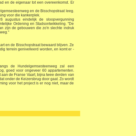
tad en de eigenaar tot een overeenkomst. Er
elgemsesteenweg en de Bisschopstraat leeg.
ing voor die kankerplek.
6 augustus eindelijk de sloopvergunning
telijke Ordening en Stadsontwikkeling. "De
an zijn de gebouwen die zo'n slechte indruk
 weg."
rt en de Bisschopstraat bewaard blijven. Ze
ig terrein genivelleerd worden, en komt er -
 "Langs de Hundelgemsesteenweg zal een
g, goed voor ongeveer 60 appartementen.
t aan de Franse Vaart, bijna twee derden van
dat onder de Keizersbrug door gaat. Zo wordt
ing voor het project is er nog niet, maar de