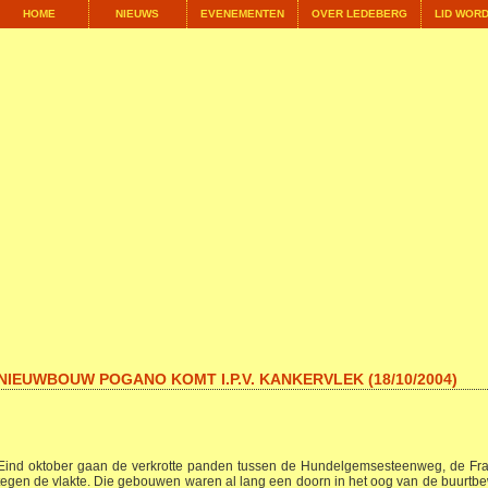
HOME
NIEUWS
EVENEMENTEN
OVER LEDEBERG
LID WOR
NIEUWBOUW POGANO KOMT I.P.V. KANKERVLEK (18/10/2004)
Eind oktober gaan de verkrotte panden tussen de Hundelgemsesteenweg, de Fran
tegen de vlakte. Die gebouwen waren al lang een doorn in het oog van de buurtb