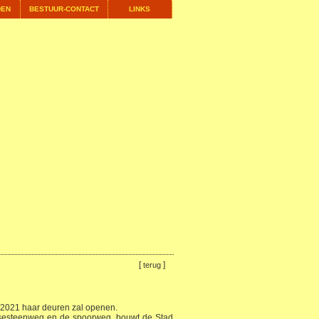
DEN
BESTUUR-CONTACT
LINKS
[
]
terug
n 2021 haar deuren zal openen.
msesteenweg en de spoorweg, bouwt de Stad