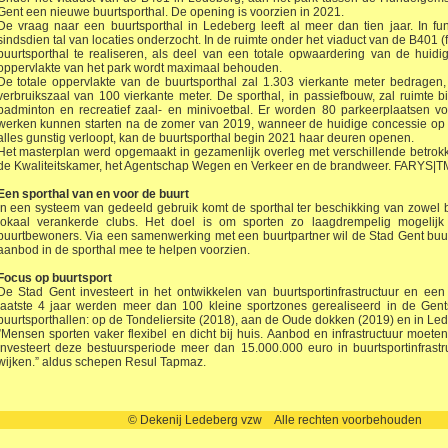
Gent een nieuwe buurtsporthal. De opening is voorzien in 2021.
De vraag naar een buurtsporthal in Ledeberg leeft al meer dan tien jaar. In 
sindsdien tal van locaties onderzocht. In de ruimte onder het viaduct van de B401 (
buurtsporthal te realiseren, als deel van een totale opwaardering van de huidi
oppervlakte van het park wordt maximaal behouden.
De totale oppervlakte van de buurtsporthal zal 1.303 vierkante meter bedragen
verbruikszaal van 100 vierkante meter. De sporthal, in passiefbouw, zal ruimte 
badminton en recreatief zaal- en minivoetbal. Er worden 80 parkeerplaatsen v
werken kunnen starten na de zomer van 2019, wanneer de huidige concessie op d
alles gunstig verloopt, kan de buurtsporthal begin 2021 haar deuren openen.
Het masterplan werd opgemaakt in gezamenlijk overleg met verschillende betro
de Kwaliteitskamer, het Agentschap Wegen en Verkeer en de brandweer. FARYS|T
Een sporthal van en voor de buurt
In een systeem van gedeeld gebruik komt de sporthal ter beschikking van zowel 
lokaal verankerde clubs. Het doel is om sporten zo laagdrempelig mogelij
buurtbewoners. Via een samenwerking met een buurtpartner wil de Stad Gent buu
aanbod in de sporthal mee te helpen voorzien.
Focus op buurtsport
De Stad Gent investeert in het ontwikkelen van buurtsportinfrastructuur en ee
laatste 4 jaar werden meer dan 100 kleine sportzones gerealiseerd in de Gent
buurtsporthallen: op de Tondeliersite (2018), aan de Oude dokken (2019) en in Le
”Mensen sporten vaker flexibel en dicht bij huis. Aanbod en infrastructuur moet
investeert deze bestuursperiode meer dan 15.000.000 euro in buurtsportinfrast
wijken.” aldus schepen Resul Tapmaz.
© Dekenij Ledeberg vzw Alle rechten voorbehouden