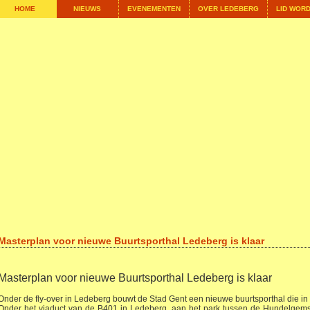
HOME
NIEUWS
EVENEMENTEN
OVER LEDEBERG
LID WOR
Masterplan voor nieuwe Buurtsporthal Ledeberg is klaar
Masterplan voor nieuwe Buurtsporthal Ledeberg is klaar
Onder de fly-over in Ledeberg bouwt de Stad Gent een nieuwe buurtsporthal die i
Onder het viaduct van de B401 in Ledeberg, aan het park tussen de Hundelge