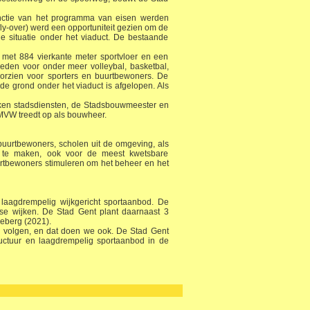
functie van het programma van eisen werden
fly-over) werd een opportuniteit gezien om de
ge situatie onder het viaduct. De bestaande
, met 884 vierkante meter sportvloer en een
bieden voor onder meer volleybal, basketbal,
oorzien voor sporters en buurtbewoners. De
e grond onder het viaduct is afgelopen. Als
kken stadsdiensten, de Stadsbouwmeester en
MVW treedt op als bouwheer.
buurtbewoners, scholen uit de omgeving, als
k te maken, ook voor de meest kwetsbare
rtbewoners stimuleren om het beheer en het
n laagdrempelig wijkgericht sportaanbod. De
se wijken. De Stad Gent plant daarnaast 3
deberg (2021).
en volgen, en dat doen we ook. De Stad Gent
ructuur en laagdrempelig sportaanbod in de