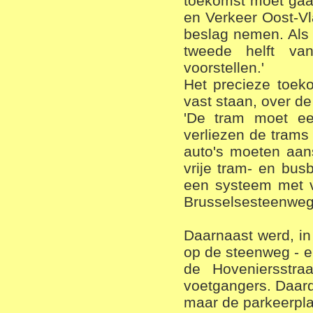
toekomst moet gaan
en Verkeer Oost-Vl
beslag nemen. Als 
tweede helft va
voorstellen.'
Het precieze toek
vast staan, over de
'De tram moet een
verliezen de trams 
auto's moeten aan
vrije tram- en bu
een systeem met v
Brusselsesteenweg 
Daarnaast werd, in
op de steenweg - e
de Hoveniersstra
voetgangers. Daard
maar de parkeerpla