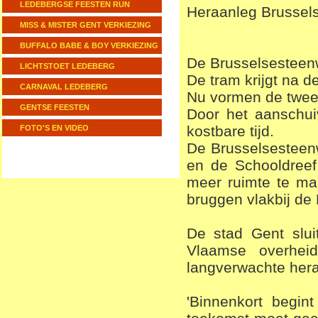
LEDEBERGSE FEESTEN RUN
Heraanleg Brussels
MISS & MISTER GENT VERKIEZING
BUFFALO BABE & BOY VERKIEZING
De Brusselsesteenw
LICHTSTOET LEDEBERG
De tram krijgt na d
CARNAVAL LEDEBERG
Nu vormen de twee
GENTSE FEESTEN
Door het aanschui
kostbare tijd.
FOTO'S EN VIDEO
De Brusselsesteen
en de Schooldreef
meer ruimte te ma
bruggen vlakbij de
De stad Gent slu
Vlaamse overhei
langverwachte her
'Binnenkort begi